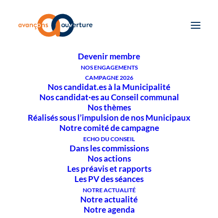
QUI SOMMES-NOUS ?
Notre historique
Notre comité
Nos Municipaux
Nos Conseiller·ères
Devenir membre
NOS ENGAGEMENTS
CAMPAGNE 2026
Nos candidat.es à la Municipalité
Nos candidat·es au Conseil
Nos candidat·es au Conseil communal
communal 2021-2026
Nos thèmes
Réalisés sous l’impulsion de nos Municipaux
Notre comité de campagne
Votez la liste n° 3
ECHO DU CONSEIL
Dans les commissions
Nos actions
Les préavis et rapports
Les PV des séances
NOTRE ACTUALITÉ
Notre actualité
Notre agenda