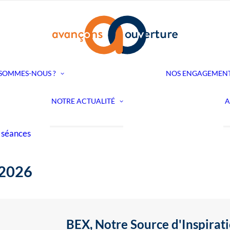
Notre historique
Notre comité
 SOMMES-NOUS ?
NOS ENGAGEMEN
Nos Municipaux
ommissions
Nos Conseiller·ères
s
NOTRE ACTUALITÉ
A
Devenir membre
Notre actualité
 et
Notre agenda
 séances
 2026
BEX, Notre Source d'Inspirat