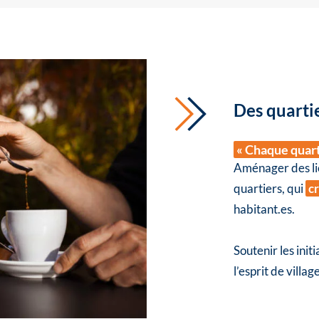
Des quarti
« Chaque quart
Aménager des lie
quartiers, qui
cr
habitant.es.
Soutenir les init
l’esprit de villa