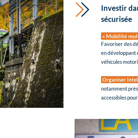
Investir da
sécurisée
« Mobilité mul
Favoriser des d
en développant u
véhicules motori
Organiser intel
notamment près d
accessibles pour 