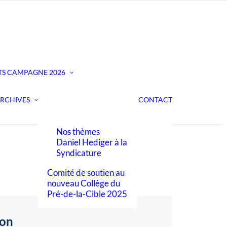
CAMPAGNE 2021
Nos candidat.es à la
Municipalité
Notre comité de
Nos candidat·es au
campagne
Conseil communal
Nos candidats à la
TS
CAMPAGNE 2026
Nos thèmes
Municipalité 2021-
Réalisés sous
2026
l’impulsion de nos
Nos candidat·es au
RCHIVES
CONTACT
Municipaux
Conseil communal
Notre comité de
2021-2026
campagne
Nos thèmes
Daniel Hediger à la
Syndicature
Comité de soutien au
nouveau Collège du
Pré-de-la-Cible 2025
ion