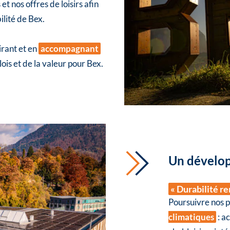
et nos offres de loisirs afin
bilité de Bex.
irant et en
accompagnant
ois et de la valeur pour Bex.
Un dévelop
« Durabilité r
Poursuivre nos p
climatiques
: a