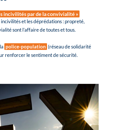
 incivilités par de la convivialité »
 incivilités et les déprédations : propreté,
ialité sont l’affaire de toutes et tous.
la
police-population
(réseau de solidarité
ur renforcer le sentiment de sécurité.