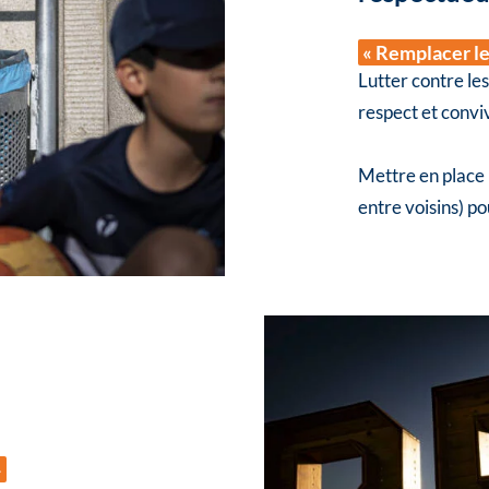
« Remplacer les
Lutter contre les
respect et conviv
Mettre en place 
entre voisins) po
»