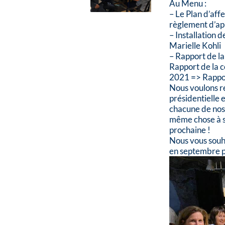
Au Menu :
– Le Plan d’aff
règlement d’app
– Installation 
Marielle Kohli
– Rapport de l
Rapport de la 
2021 => Rapp
Nous voulons r
présidentielle 
chacune de nos
même chose à s
prochaine !
Nous vous souha
en septembre po