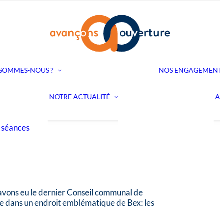
Notre historique
Notre comité
 SOMMES-NOUS ?
NOS ENGAGEMEN
Nos Municipaux
ommissions
Nos Conseiller·ères
s
NOTRE ACTUALITÉ
A
Devenir membre
Notre actualité
 et
Notre agenda
 séances
 avons eu le dernier Conseil communal de
ue dans un endroit emblématique de Bex: les