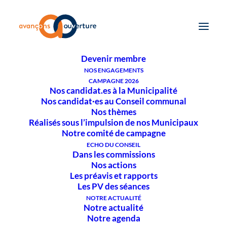
QUI SOMMES-NOUS ?
Notre historique
Notre comité
Nos Municipaux
Nos Conseiller·ères
Devenir membre
NOS ENGAGEMENTS
Séance participative le 1er
CAMPAGNE 2026
juin 2023
Nos candidat.es à la Municipalité
Nos candidat·es au Conseil communal
Nos thèmes
Réalisés sous l’impulsion de nos Municipaux
Notre comité de campagne
ECHO DU CONSEIL
Dans les commissions
Nos actions
Les préavis et rapports
SEANCE PARTICIPATIVE
Les PV des séances
OUVERTE AU PUBLIC
Bonjour à tous!
NOTRE ACTUALITÉ
Notre actualité
Le groupe Avançons-Ouverture
Notre agenda
a le plaisir de vous convier à une