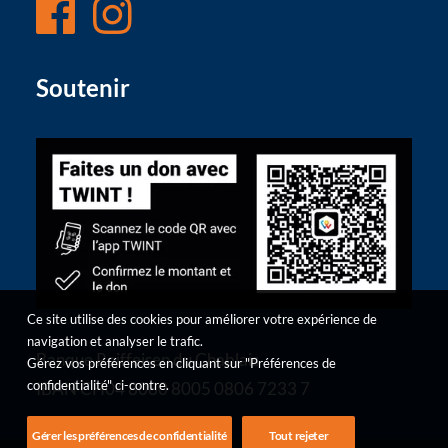
Soutenir
Ce site utilise des cookies pour améliorer votre expérience de
navigation et analyser le trafic.
Banque Raiffeisen du Chablais
Gérez vos préférences en cliquant sur "Préférences de
confidentialité" ci-contre.
IBAN CH04 8080 8005 0806 7233 7
Gérer les préférences de confidentialité
Tout rejeter