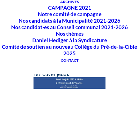
séance participative ouverte à
ARCHIVES
CAMPAGNE 2021
toutes et tous afin de débattre
Notre comité de campagne
ensemble sur vos satisfactions
Nos candidats à la Municipalité 2021-2026
et vos préoccupations actuelles
Nos candidat·es au Conseil communal 2021-2026
et les enjeux à venir pour Bex et
Nos thèmes
sa région.
Daniel Hediger à la Syndicature
On se réjouit de vous
Comité de soutien au nouveau Collège du Pré-de-la-Cible
rencontrer et de partager ce
2025
moment convivial avec vous.
Bonne fin de week-end de
CONTACT
Pentecôte et au plaisir de vous
retrouver jeudi.