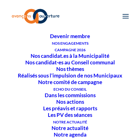
QUI SOMMES-NOUS ?
Notre historique
Notre comité
Nos Municipaux
Nos Conseiller·ères
Devenir membre
NOS ENGAGEMENTS
Nos candidat.es à la
CAMPAGNE 2026
Municipalité – Une équipe
Nos candidat.es à la Municipalité
Nos candidat·es au Conseil communal
solide et engagée pour
Nos thèmes
l’avenir de Bex !
Réalisés sous l’impulsion de nos Municipaux
Notre comité de campagne
ECHO DU CONSEIL
Dans les commissions
Nos actions
Les préavis et rapports
Lors de notre Assemblée
Les PV des séances
Générale du 7 novembre,
NOTRE ACTUALITÉ
Notre actualité
nous avons réaffirmé nos
Notre agenda
valeurs :