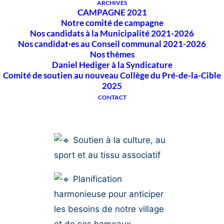
ARCHIVES
CAMPAGNE 2021
Notre comité de campagne
Proximité et écoute des
Nos candidats à la Municipalité 2021-2026
citoyennes et citoyens
Nos candidat·es au Conseil communal 2021-2026
Nos thèmes
Développement durable
Daniel Hediger à la Syndicature
Comité de soutien au nouveau Collège du Pré-de-la-Cible
et transition écologique
2025
CONTACT
Sécurité et respect
dans nos rues
Soutien à la culture, au
sport et au tissu associatif
Planification
harmonieuse pour anticiper
les besoins de notre village